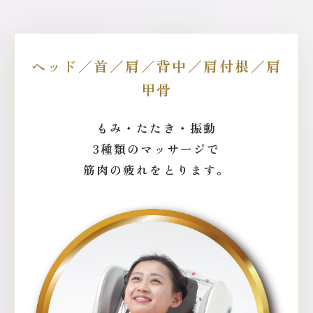
ヘッド／首／肩／背中／肩付根／肩
甲骨
もみ・たたき・振動
3種類のマッサージで
筋肉の疲れをとります。