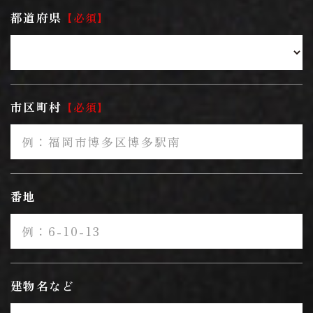
都道府県
必須
市区町村
必須
番地
建物名など