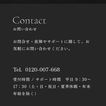
Contact Contact Contact Contact Contact Contact Contact Contact Contact Contact Contact Conta
します。
お問い合わせへの対応。
求人採用における面接の日時および、選考結果の連
絡。
お問い合わせ
取得した閲覧・購買履歴等の情報を分析し、ユーザー
に適した新商品・サービスをお知らせするためのユー
お問合せ・故障やサポートに関して、お
ザーが利用しているサービスの新機能や更新情報、キ
気軽にお問い合わせください。
ャンペーン情報などをメール送付によるご案内。
ユーザーが利用しているサービスのメンテナンスな
ど、必要に応じたご連絡をするため。
Tel.
0120-007-668
利用規約に違反したユーザーの特定、その他不正不当
な目的でサービスを利用したユーザーの特定をし、ご
受付時間 / サポート時間 平日 9：30〜
利用をお断りするため。
17：30
（土・日・祝日・夏季休暇・年末
個人情報の利用目的は、変更前後の関連性について合理
年始を除く）
性が認められる場合に限って変更するものとします。
個人情報の利用目的について変更を行った際は、変更後