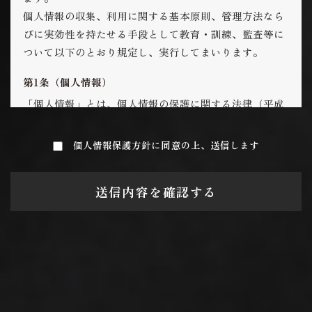
個人情報の収集、利用に関する基本原則、管理方法なら
びに実効性を持たせる手段として教育・訓練、監査等に
ついて以下のとおり規定し、実行してまいります。
第1条（個人情報）
「個人情報」とは、個人情報の保護に関する法律（平成
15年法律第57号、以下「個人情報保護法」といいま
す。）にいう「個人情報」を指し、生存する個人に関す
個人情報保護方針に同意の上、送信します
る情報であって、当該情報に含まれる氏名、生年月日そ
の他の記述等により特定の個人を識別できるもの又は個
送信内容を確認する
人識別符号が含まれるものを指します。
第2条（個人情報の取得と利用）
当社は、以下の目的に必要な範囲で、ご本人の個⼈情報
を取得し、取得した情報を利用させていただきます。
以下の⽬的の範囲を超えて個⼈情報を利⽤する場合に
は、事前に適切な⽅法でご本人からの同意を得るものと