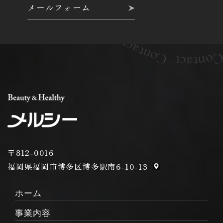
メールフォーム
の目的について当社所定の方法によってユーザーに通知
し、加えてWebサイト上にも公表するものとします。
第3条（個人情報の管理と保護）
個人情報の管理は、厳重に行うこととし、次に掲げる場
合を除き、ご本人の同意がない限り、第三者に対しデー
タを開示・提供することはいたしません。また、安全性
を考慮し、個人情報への不正アクセス、個人情報の紛
失、破壊、改ざん及び漏えい等のリスクに対する予防な
らびに是正に関する対策を講じます。
人の生命、身体又は財産の保護のために必要がある場
〒812-0016
合であって、本人の同意を得ることが困難である場
福岡県福岡市博多区博多駅南6-10-13
合。
公衆衛生の向上又は児童の健全な育成の推進のために
ホーム
特に必要がある場合であって、本人の同意を得ること
が困難である場合。
事業内容
国の機関若しくは地方公共団体又はその委託を受けた